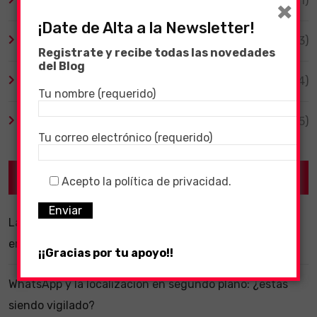
Tecnología
(1)
×
¡Date de Alta a la Newsletter!
TV y Series
(3)
Registrate y recibe todas las novedades
del Blog
Videojuegos
(204)
Tu nombre (requerido)
Virales
(55)
Tu correo electrónico (requerido)
Recent Posts
Acepto la política de privacidad.
La importancia de un software ERP dentro de una
empresa
¡¡Gracias por tu apoyo!!
WhatsApp y la localización en segundo plano: ¿estás
siendo vigilado?