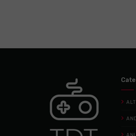
Cate
ALT
AN
AN