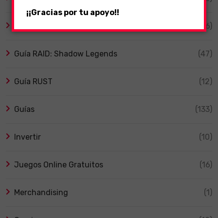
¡¡Gracias por tu apoyo!!
Guía ARK
(6)
Guía RAID: Shadow Legends
(47)
Guía RUST
(12)
Guías
(133)
Invertir
(10)
Juegos Online Gratuitos
(16)
Merchandising
(1)