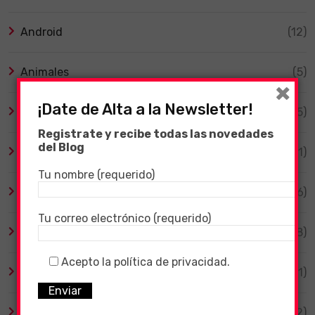
Android
(12)
Animales
(5)
×
¡Date de Alta a la Newsletter!
Bicicletas Eléctricas
(5)
Registrate y recibe todas las novedades
del Blog
Cine y Series
(11)
Tu nombre (requerido)
Coronavirus
(106)
Tu correo electrónico (requerido)
Destacado
(18)
Acepto la política de privacidad.
Ebooks Kindle
(1)
General
(52)