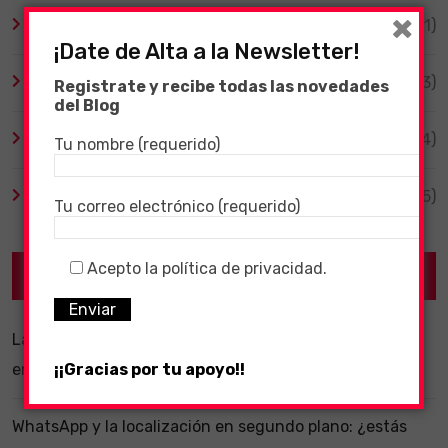
×
Tecnología
(1)
¡Date de Alta a la Newsletter!
TV y Series
(3)
Registrate y recibe todas las novedades
del Blog
Videojuegos
(204)
Tu nombre (requerido)
Virales
(55)
Tu correo electrónico (requerido)
Acepto la política de privacidad.
Recent Posts
La importancia de un software ERP dentro de una
empresa
¡¡Gracias por tu apoyo!!
WhatsApp y la localización en segundo plano: ¿estás