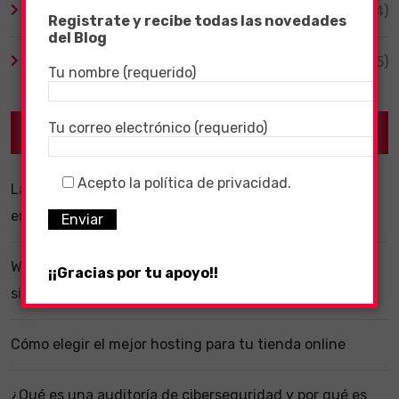
Videojuegos
(204)
Registrate y recibe todas las novedades
del Blog
Virales
(55)
Tu nombre (requerido)
Tu correo electrónico (requerido)
Recent Posts
Acepto la política de privacidad.
La importancia de un software ERP dentro de una
empresa
WhatsApp y la localización en segundo plano: ¿estás
¡¡Gracias por tu apoyo!!
siendo vigilado?
Cómo elegir el mejor hosting para tu tienda online
¿Qué es una auditoría de ciberseguridad y por qué es