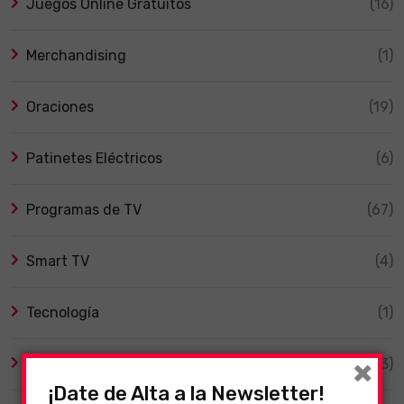
Juegos Online Gratuitos
(16)
Merchandising
(1)
Oraciones
(19)
Patinetes Eléctricos
(6)
Programas de TV
(67)
Smart TV
(4)
Tecnología
(1)
×
TV y Series
(3)
¡Date de Alta a la Newsletter!