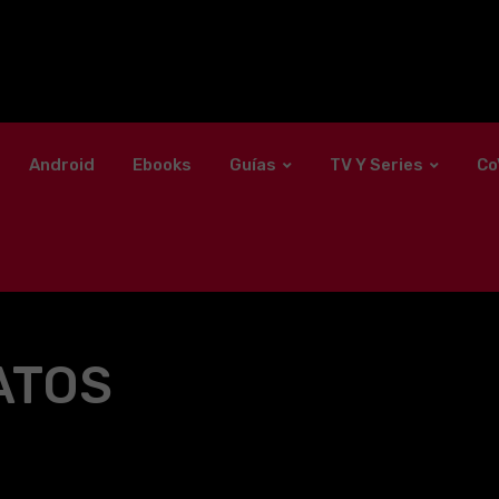
Android
Ebooks
Guías
TV Y Series
Co
ATOS