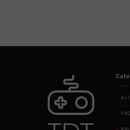
Cate
ALT
AN
AN