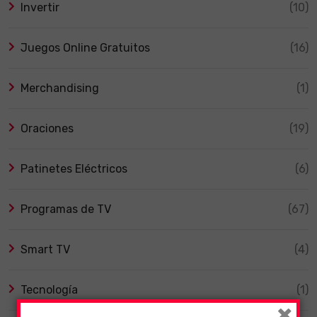
Invertir
(10)
Juegos Online Gratuitos
(16)
Merchandising
(1)
Oraciones
(19)
Patinetes Eléctricos
(6)
Programas de TV
(67)
Smart TV
(4)
Tecnología
(1)
×