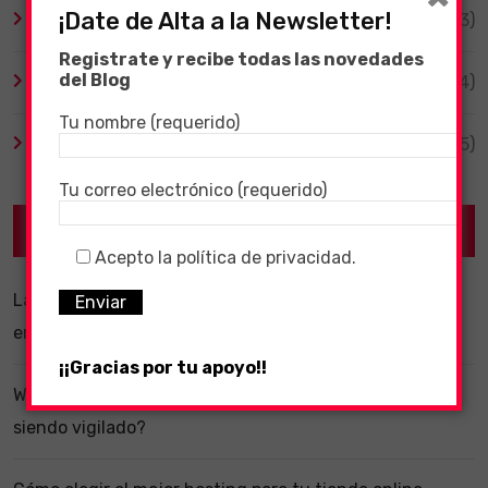
¡Date de Alta a la Newsletter!
TV y Series
(3)
Registrate y recibe todas las novedades
del Blog
Videojuegos
(204)
Tu nombre (requerido)
Virales
(55)
Tu correo electrónico (requerido)
Recent Posts
Acepto la política de privacidad.
La importancia de un software ERP dentro de una
empresa
¡¡Gracias por tu apoyo!!
WhatsApp y la localización en segundo plano: ¿estás
siendo vigilado?