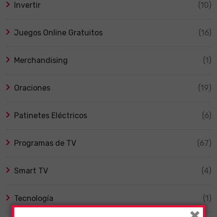
Invertir
(10)
Juegos Online Gratuitos
(16)
Merchandising
(1)
Oraciones
(19)
Patinetes Eléctricos
(6)
Programas de TV
(67)
Smart TV
(4)
Tecnología
(1)
×