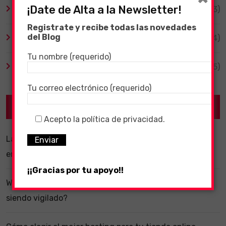
¡Date de Alta a la Newsletter!
TV y Series
(3)
Registrate y recibe todas las novedades
del Blog
Videojuegos
(204)
Tu nombre (requerido)
Virales
(55)
Tu correo electrónico (requerido)
Recent Posts
Acepto la política de privacidad.
La importancia de un software ERP dentro de una
empresa
¡¡Gracias por tu apoyo!!
WhatsApp y la localización en segundo plano: ¿estás
siendo vigilado?