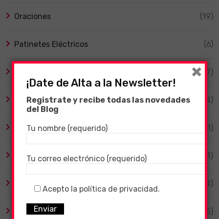
Oraciones
(19)
Patinetes Eléctricos
(6)
×
Programas de TV
(67)
¡Date de Alta a la Newsletter!
Smart TV
(4)
Registrate y recibe todas las novedades
del Blog
Tecnología
(1)
Tu nombre (requerido)
TV y Series
(3)
Tu correo electrónico (requerido)
Videojuegos
(204)
Acepto la política de privacidad.
Virales
(55)