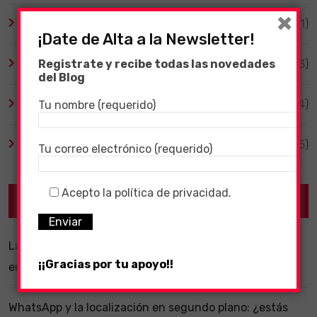
×
Tecnología
(1)
¡Date de Alta a la Newsletter!
TV y Series
(3)
Registrate y recibe todas las novedades
del Blog
Videojuegos
(204)
Tu nombre (requerido)
Virales
(55)
Tu correo electrónico (requerido)
Acepto la política de privacidad.
Recent Posts
La importancia de un software ERP dentro de una
¡¡Gracias por tu apoyo!!
empresa
WhatsApp y la localización en segundo plano: ¿estás