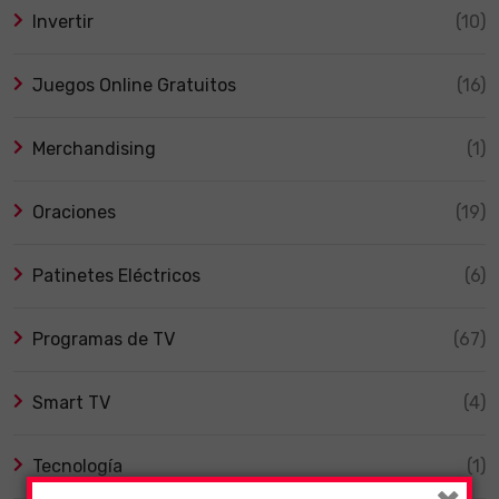
Invertir
(10)
Juegos Online Gratuitos
(16)
Merchandising
(1)
Oraciones
(19)
Patinetes Eléctricos
(6)
Programas de TV
(67)
Smart TV
(4)
Tecnología
(1)