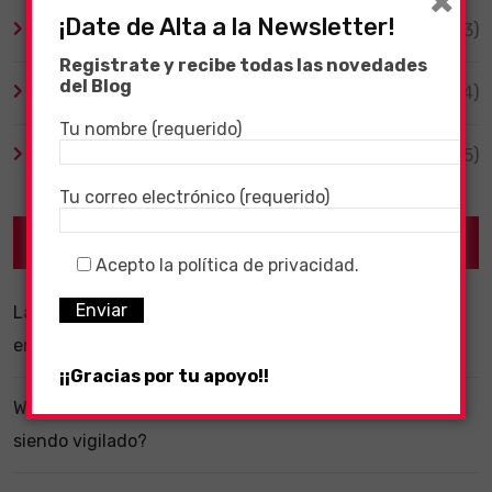
×
¡Date de Alta a la Newsletter!
TV y Series
(3)
Registrate y recibe todas las novedades
del Blog
Videojuegos
(204)
Tu nombre (requerido)
Virales
(55)
Tu correo electrónico (requerido)
Recent Posts
Acepto la política de privacidad.
La importancia de un software ERP dentro de una
empresa
¡¡Gracias por tu apoyo!!
WhatsApp y la localización en segundo plano: ¿estás
siendo vigilado?