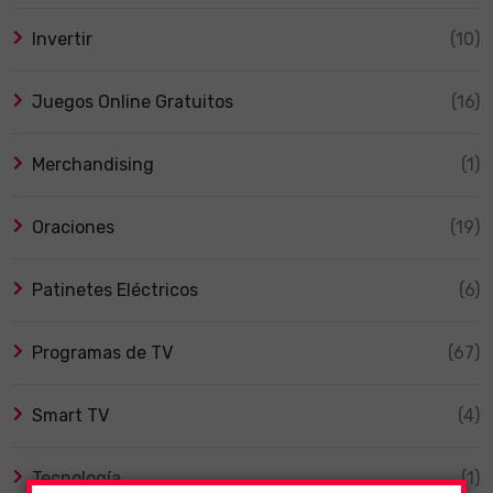
Invertir
(10)
Juegos Online Gratuitos
(16)
Merchandising
(1)
Oraciones
(19)
Patinetes Eléctricos
(6)
Programas de TV
(67)
Smart TV
(4)
Tecnología
(1)