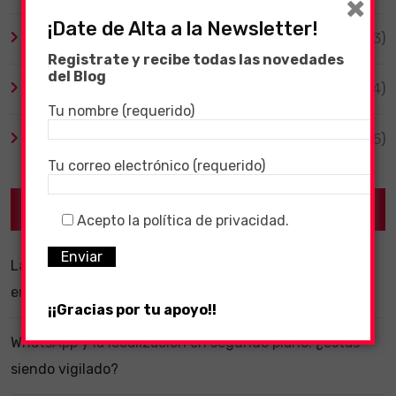
×
¡Date de Alta a la Newsletter!
TV y Series
(3)
Registrate y recibe todas las novedades
del Blog
Videojuegos
(204)
Tu nombre (requerido)
Virales
(55)
Tu correo electrónico (requerido)
Recent Posts
Acepto la política de privacidad.
La importancia de un software ERP dentro de una
empresa
¡¡Gracias por tu apoyo!!
WhatsApp y la localización en segundo plano: ¿estás
siendo vigilado?