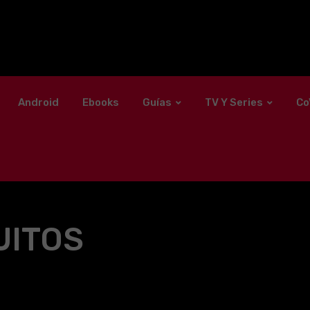
Android
Ebooks
Guías
TV Y Series
Co
UITOS