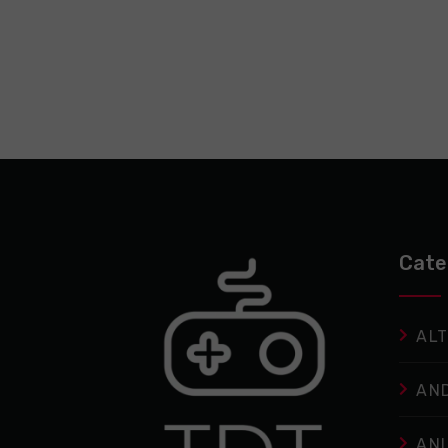
Cate
ALT
AN
AN