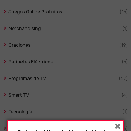
Juegos Online Gratuitos
(16)
Merchandising
(1)
Oraciones
(19)
Patinetes Eléctricos
(6)
Programas de TV
(67)
Smart TV
(4)
Tecnología
(1)
×
TV y Series
(3)