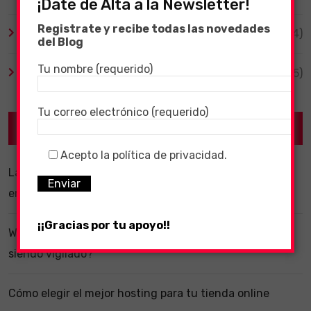
¡Date de Alta a la Newsletter!
Registrate y recibe todas las novedades
Videojuegos
(204)
del Blog
Tu nombre (requerido)
Virales
(55)
Tu correo electrónico (requerido)
Recent Posts
Acepto la política de privacidad.
La importancia de un software ERP dentro de una
empresa
¡¡Gracias por tu apoyo!!
WhatsApp y la localización en segundo plano: ¿estás
siendo vigilado?
Cómo elegir el mejor hosting para tu tienda online