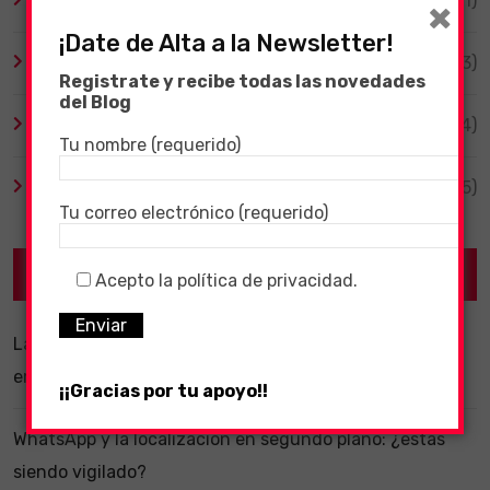
Tecnología
(1)
×
¡Date de Alta a la Newsletter!
TV y Series
(3)
Registrate y recibe todas las novedades
del Blog
Videojuegos
(204)
Tu nombre (requerido)
Virales
(55)
Tu correo electrónico (requerido)
Recent Posts
Acepto la política de privacidad.
La importancia de un software ERP dentro de una
empresa
¡¡Gracias por tu apoyo!!
WhatsApp y la localización en segundo plano: ¿estás
siendo vigilado?