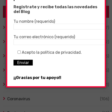
Registrate y recibe todas las novedades
Categories
del Blog
Tu nombre (requerido)
Altavoces Inteligentes
(17)
Tu correo electrónico (requerido)
Android
(12)
Acepto la política de privacidad.
Animales
(5)
Bicicletas Eléctricas
(5)
¡¡Gracias por tu apoyo!!
Cine y Series
(11)
Coronavirus
(106)