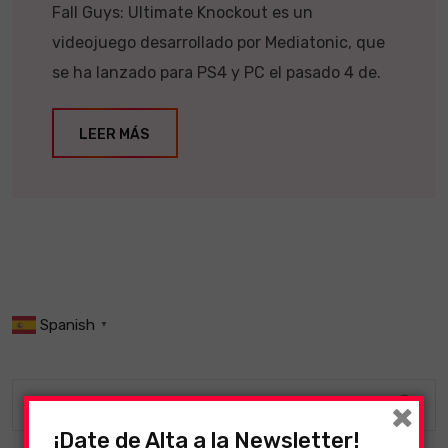
Fall Guys: Ultimate Knockout es un
videojuego desarrollado por Mediatonic, que
se ha lanzado para PS4 y PC el pasado 4 de.
LEER MÁS
Spanish
▼
×
¡Date de Alta a la Newsletter!