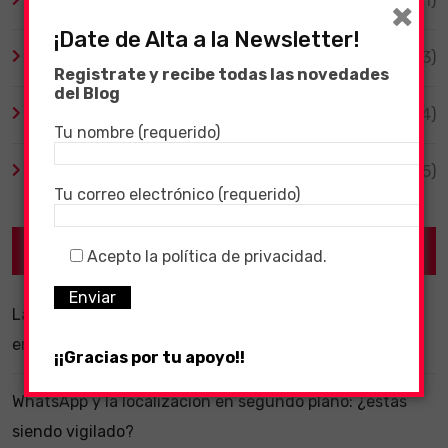
Tecnología
(1)
×
¡Date de Alta a la Newsletter!
TV y Series
(3)
Registrate y recibe todas las novedades
del Blog
Videojuegos
(204)
Tu nombre (requerido)
Virales
(55)
Tu correo electrónico (requerido)
Recent Posts
Acepto la política de privacidad.
La importancia de un software ERP dentro de una
empresa
¡¡Gracias por tu apoyo!!
WhatsApp y la localización en segundo plano: ¿estás
siendo vigilado?