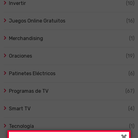
Invertir
(10)
Juegos Online Gratuitos
(16)
Merchandising
(1)
Oraciones
(19)
Patinetes Eléctricos
(6)
Programas de TV
(67)
Smart TV
(4)
Tecnología
(1)
×