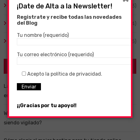
¡Date de Alta a la Newsletter!
TV y Series
(3)
Registrate y recibe todas las novedades
del Blog
Videojuegos
(204)
Tu nombre (requerido)
Virales
(55)
Tu correo electrónico (requerido)
Recent Posts
Acepto la política de privacidad.
La importancia de un software ERP dentro de una
empresa
¡¡Gracias por tu apoyo!!
WhatsApp y la localización en segundo plano: ¿estás
siendo vigilado?