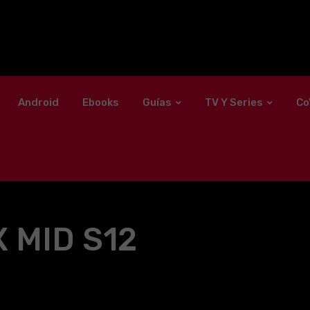
Android
Ebooks
Guías
TV Y Series
Co
 MID S12