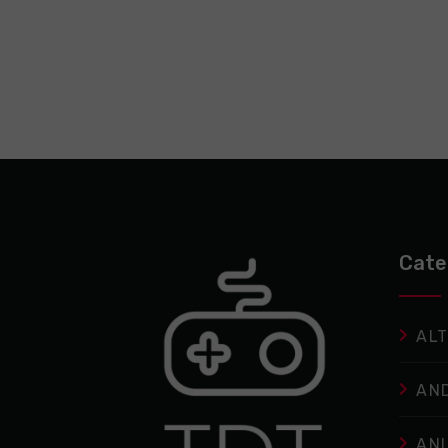
Cate
ALT
AN
AN