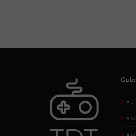
Cate
ALT
AN
AN