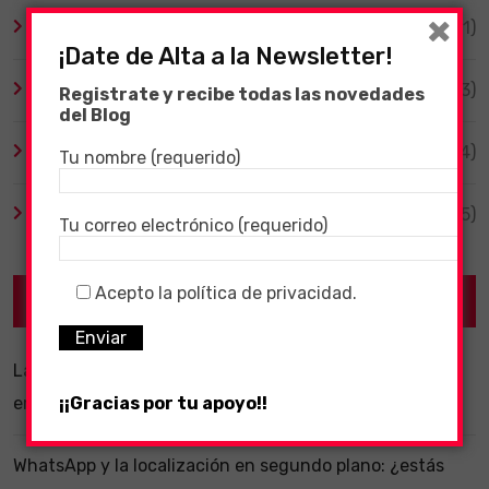
×
Tecnología
(1)
¡Date de Alta a la Newsletter!
TV y Series
(3)
Registrate y recibe todas las novedades
del Blog
Videojuegos
(204)
Tu nombre (requerido)
Virales
(55)
Tu correo electrónico (requerido)
Acepto la política de privacidad.
Recent Posts
La importancia de un software ERP dentro de una
empresa
¡¡Gracias por tu apoyo!!
WhatsApp y la localización en segundo plano: ¿estás