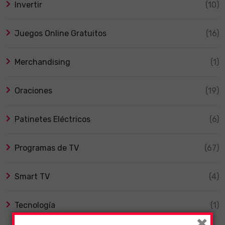
Invertir
(10)
Juegos Online Gratuitos
(16)
Merchandising
(1)
Oraciones
(19)
Patinetes Eléctricos
(6)
Programas de TV
(67)
Smart TV
(4)
Tecnología
(1)
×