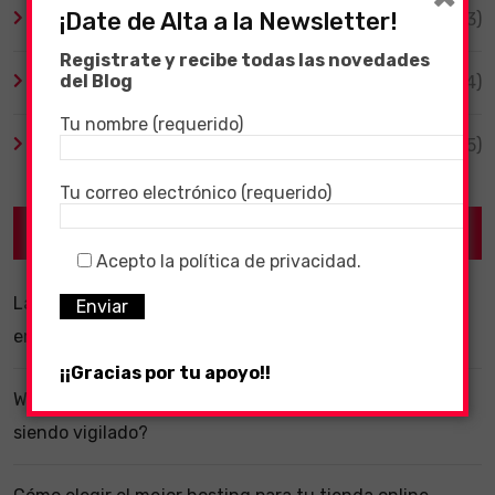
¡Date de Alta a la Newsletter!
TV y Series
(3)
Registrate y recibe todas las novedades
del Blog
Videojuegos
(204)
Tu nombre (requerido)
Virales
(55)
Tu correo electrónico (requerido)
Recent Posts
Acepto la política de privacidad.
La importancia de un software ERP dentro de una
empresa
¡¡Gracias por tu apoyo!!
WhatsApp y la localización en segundo plano: ¿estás
siendo vigilado?