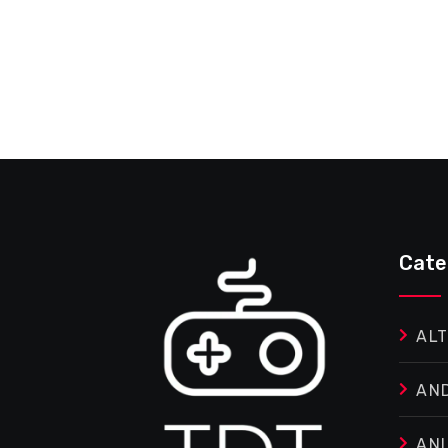
Cate
ALT
AN
AN