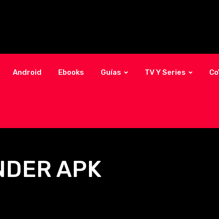
Android
Ebooks
Guías
TV Y Series
Co
NDER APK