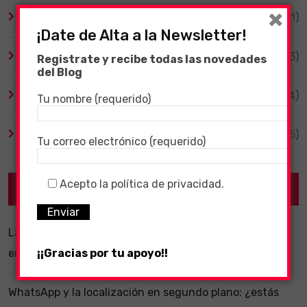
×
Tecnología
(1)
¡Date de Alta a la Newsletter!
TV y Series
(3)
Registrate y recibe todas las novedades
del Blog
Videojuegos
(204)
Tu nombre (requerido)
Virales
(55)
Tu correo electrónico (requerido)
Acepto la política de privacidad.
Recent Posts
La importancia de un software ERP dentro de una
empresa
¡¡Gracias por tu apoyo!!
WhatsApp y la localización en segundo plano: ¿estás