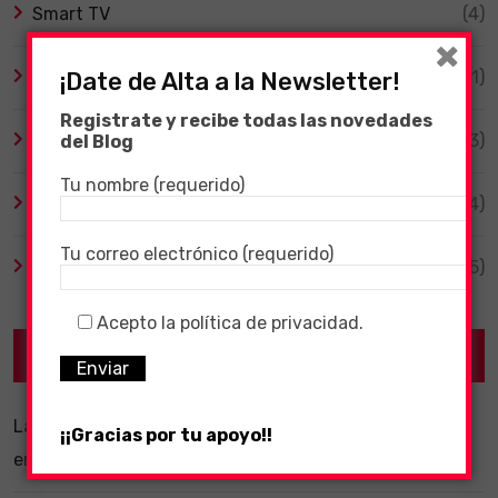
Smart TV
(4)
×
Tecnología
(1)
¡Date de Alta a la Newsletter!
Registrate y recibe todas las novedades
TV y Series
(3)
del Blog
Tu nombre (requerido)
Videojuegos
(204)
Tu correo electrónico (requerido)
Virales
(55)
Acepto la política de privacidad.
Recent Posts
La importancia de un software ERP dentro de una
¡¡Gracias por tu apoyo!!
empresa