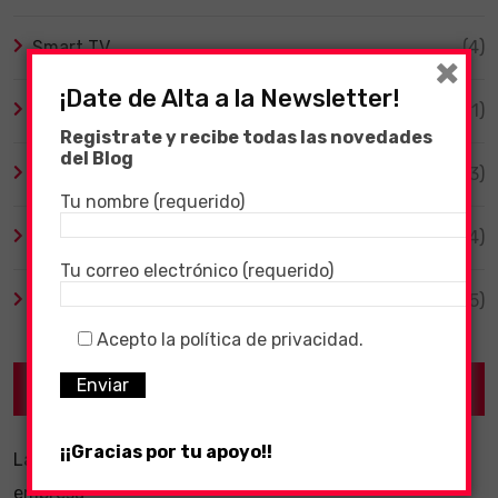
Smart TV
(4)
×
¡Date de Alta a la Newsletter!
Tecnología
(1)
Registrate y recibe todas las novedades
del Blog
TV y Series
(3)
Tu nombre (requerido)
Videojuegos
(204)
Tu correo electrónico (requerido)
Virales
(55)
Acepto la política de privacidad.
Recent Posts
¡¡Gracias por tu apoyo!!
La importancia de un software ERP dentro de una
empresa