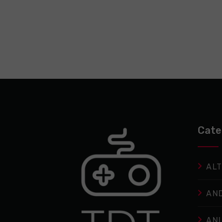
Cate
ALT
AN
AN