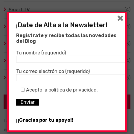
Smart TV
(4)
×
¡Date de Alta a la Newsletter!
Tecnología
(1)
Registrate y recibe todas las novedades
del Blog
TV y Series
(3)
Tu nombre (requerido)
Videojuegos
(204)
Tu correo electrónico (requerido)
Virales
(55)
Acepto la política de privacidad.
Recent Posts
¡¡Gracias por tu apoyo!!
La importancia de un software ERP dentro de una
empresa