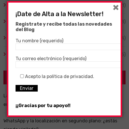
×
Tecnología
(1)
¡Date de Alta a la Newsletter!
TV y Series
(3)
Registrate y recibe todas las novedades
del Blog
Videojuegos
(204)
Tu nombre (requerido)
Virales
(55)
Tu correo electrónico (requerido)
Acepto la política de privacidad.
Recent Posts
La importancia de un software ERP dentro de una
empresa
¡¡Gracias por tu apoyo!!
WhatsApp y la localización en segundo plano: ¿estás