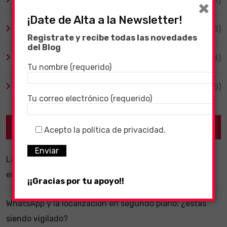
Tecnología
(1)
×
¡Date de Alta a la Newsletter!
TV y Series
(3)
Registrate y recibe todas las novedades
del Blog
Videojuegos
(204)
Tu nombre (requerido)
Virales
(55)
Tu correo electrónico (requerido)
Recent Posts
Acepto la política de privacidad.
La importancia de un software ERP dentro de una
empresa
¡¡Gracias por tu apoyo!!
WhatsApp y la localización en segundo plano: ¿estás
siendo vigilado?