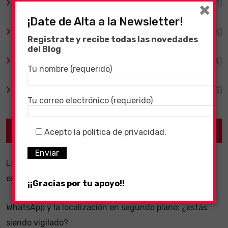
×
Tecnología
(1)
¡Date de Alta a la Newsletter!
TV y Series
(3)
Registrate y recibe todas las novedades
del Blog
Videojuegos
(204)
Tu nombre (requerido)
Virales
(55)
Tu correo electrónico (requerido)
Recent Posts
Acepto la política de privacidad.
La importancia de un software ERP dentro de una
empresa
¡¡Gracias por tu apoyo!!
WhatsApp y la localización en segundo plano: ¿estás
siendo vigilado?