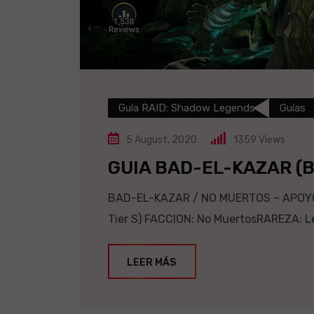
Guía RAID: Shadow Legends
Guías
5 August, 2020
1359
Views
GUIA BAD-EL-KAZAR (
BAD-EL-KAZAR / NO MUERTOS – APOYO –
Tier S) FACCION: No MuertosRAREZA: L
LEER MÁS