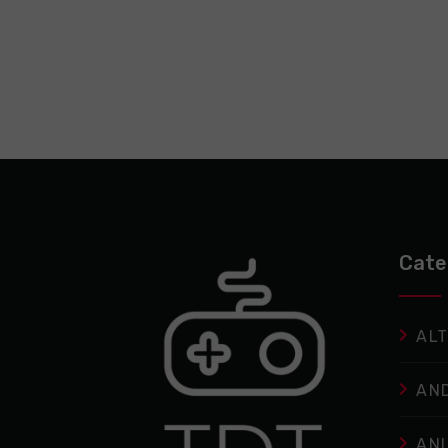
Cate
ALT
AN
AN