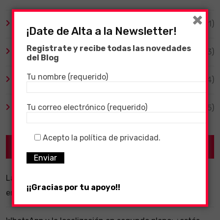
×
Tecnología
(1)
¡Date de Alta a la Newsletter!
Registrate y recibe todas las novedades
TV y Series
(3)
del Blog
Tu nombre (requerido)
Videojuegos
(204)
Tu correo electrónico (requerido)
Virales
(55)
Acepto la política de privacidad.
Recent Posts
La importancia de un software ERP dentro de una
¡¡Gracias por tu apoyo!!
empresa