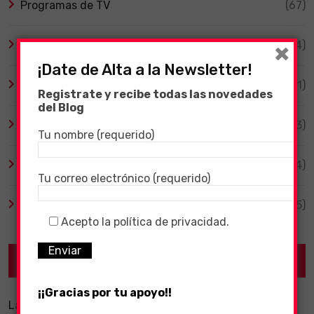
Programas de TV
(67)
×
Smart TV
(4)
¡Date de Alta a la Newsletter!
Tecnología
(1)
Registrate y recibe todas las novedades
del Blog
TV y Series
(3)
Tu nombre (requerido)
Videojuegos
(204)
Tu correo electrónico (requerido)
Virales
(55)
Acepto la política de privacidad.
Recent Posts
¡¡Gracias por tu apoyo!!
La importancia de un software ERP dentro de una