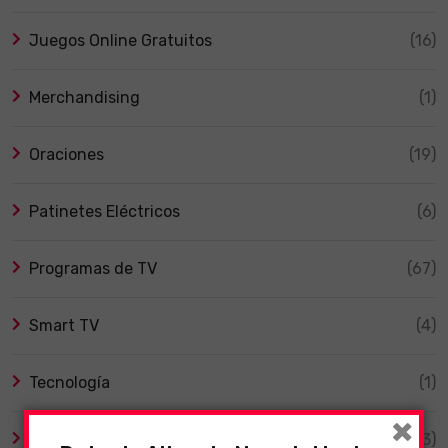
Juegos Online Gratuitos
(16)
Merchandising
(1)
Oraciones
(19)
Patinetes Eléctricos
(6)
Programas de TV
(67)
Smart TV
(4)
Tecnología
(1)
×
TV y Series
(3)