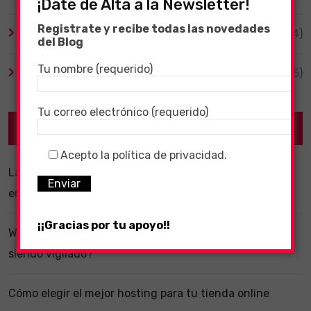
¡Date de Alta a la Newsletter!
Registrate y recibe todas las novedades
Videojuegos
(204)
del Blog
Tu nombre (requerido)
Virales
(55)
Tu correo electrónico (requerido)
Recent Posts
Acepto la política de privacidad.
La importancia de un software ERP dentro de una
empresa
¡¡Gracias por tu apoyo!!
WhatsApp y la localización en segundo plano: ¿estás
siendo vigilado?
Cómo elegir el mejor hosting para tu tienda online