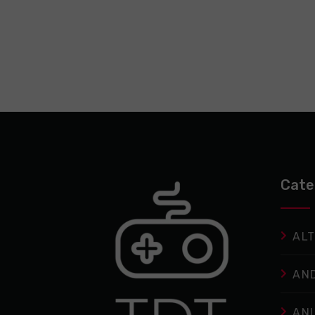
Cate
ALT
AN
AN