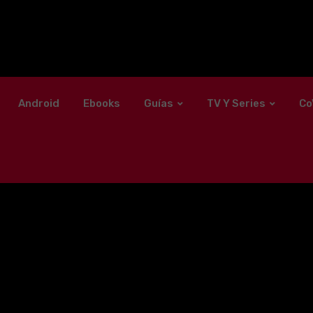
Android
Ebooks
Guías
TV Y Series
Co
L