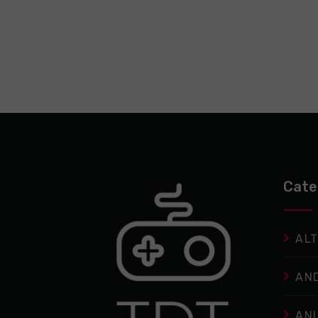
Cate
ALT
AN
AN