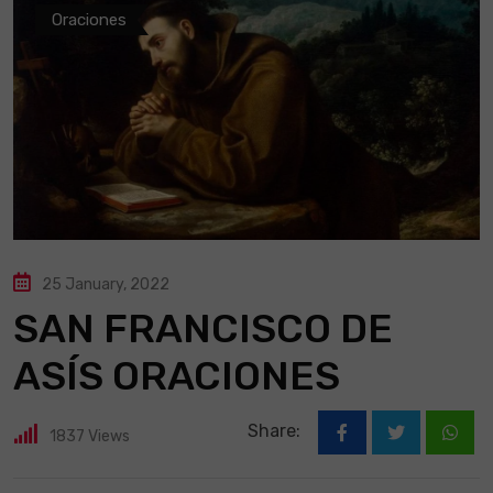
Oraciones
25 January, 2022
SAN FRANCISCO DE
ASÍS ORACIONES
Share:
1837
Views
What