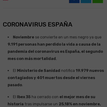
What
CORONAVIRUS ESPAÑA
Noviembre
se convierte en un mes negro ya que
9.191 personas han perdido la vida a causa de la
pandemia del coronavirus es España, el segundo
mes con más mortalidad
.
El
Ministerio de Sanidad
notifica
19.979 nuevos
contagiados y 401 muertos desde el viernes
pasado
.
El
Ibex 35
ha cerrado con
el mejor mes de su
historia
tras impulsarse un
25,18% en noviembre,