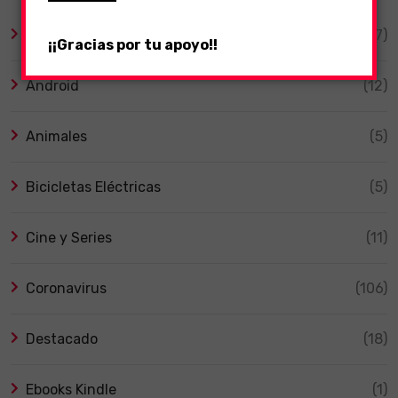
Altavoces Inteligentes
(17)
¡¡Gracias por tu apoyo!!
Android
(12)
Animales
(5)
Bicicletas Eléctricas
(5)
Cine y Series
(11)
Coronavirus
(106)
Destacado
(18)
Ebooks Kindle
(1)