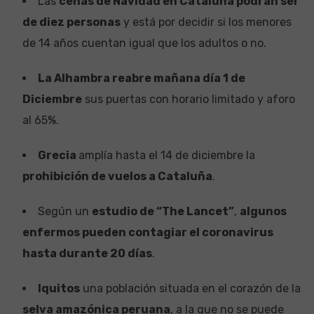
Las
cenas de Navidad en Cataluña podrán ser
de diez personas
y está por decidir si los menores
de 14 años cuentan igual que los adultos o no.
La Alhambra reabre mañana día 1 de
Diciembre
sus puertas con horario limitado y aforo
al 65%.
Grecia
amplía hasta el 14 de diciembre la
prohibición de vuelos a Cataluña
.
Según un
estudio de “The Lancet”
,
algunos
enfermos pueden contagiar el coronavirus
hasta durante 20 días
.
Iquitos
una población situada en el corazón de la
selva amazónica peruana
, a la que no se puede